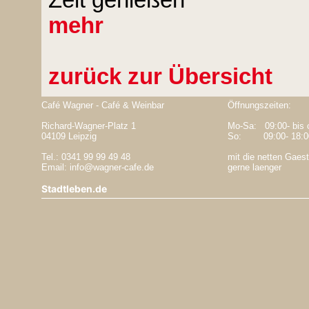
Zeit genießen
mehr
zurück zur Übersicht
Café Wagner - Café & Weinbar
Öffnungszeiten:
Richard-Wagner-Platz 1
Mo-Sa: 09:00- bis 
04109 Leipzig
So: 09:00- 18:0
Tel.: 0341 99 99 49 48
mit die netten Gaest
Email: info@wagner-cafe.de
gerne laenger
Stadtleben.de