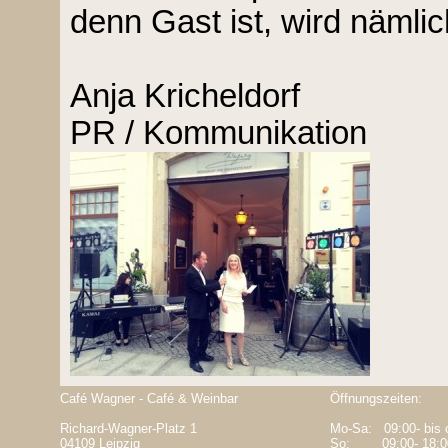
denn Gast ist, wird nämli
Anja Kricheldorf
PR / Kommunikation
Café Wagner - Café & Weinbar
Öffnungszeiten:
Richard-Wagner-Platz 1
Mo-Sa: 09:00- bis 
04109 Leipzig
So: 09:00- 18:0