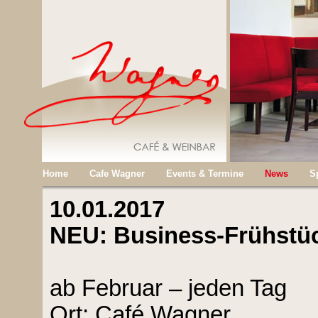
Home
Cafe Wagner
Events & Termine
News
S
10.01.2017
NEU: Business-Frühstü
ab Februar – jeden Tag
Ort: Café Wagner