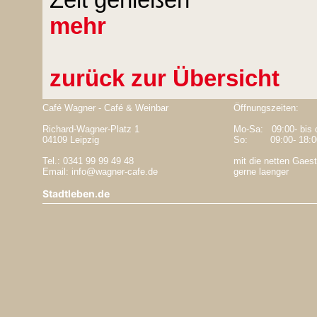
Zeit genießen
mehr
zurück zur Übersicht
Café Wagner - Café & Weinbar
Öffnungszeiten:
Richard-Wagner-Platz 1
Mo-Sa: 09:00- bis 
04109 Leipzig
So: 09:00- 18:0
Tel.: 0341 99 99 49 48
mit die netten Gaest
Email: info@wagner-cafe.de
gerne laenger
Stadtleben.de